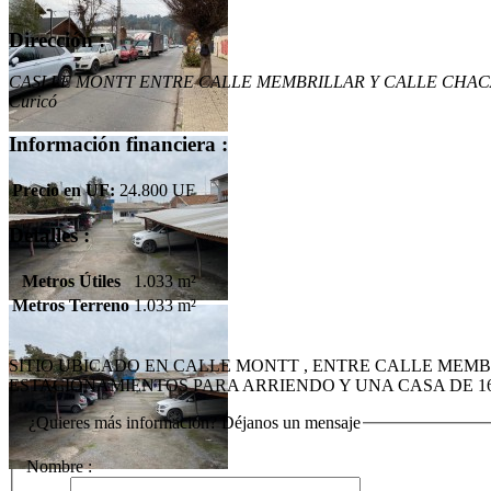
Dirección :
CASLLE MONTT ENTRE CALLE MEMBRILLAR Y CALLE CHA
Curicó
Información financiera :
Precio en UF:
24.800 UF
Detalles :
Metros Útiles
1.033 m²
Metros Terreno
1.033 m²
Tweet
SITIO UBICADO EN CALLE MONTT , ENTRE CALLE MEMB
ESTACIONAMIENTOS PARA ARRIENDO Y UNA CASA DE 16
¿Quieres más información? Déjanos un mensaje
Nombre :