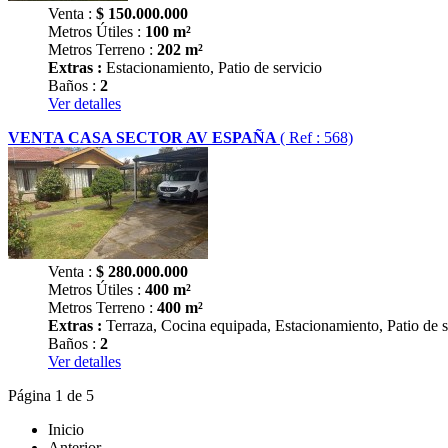
Venta :
$
150.000.000
Metros Útiles :
100 m²
Metros Terreno :
202 m²
Extras :
Estacionamiento, Patio de servicio
Baños :
2
Ver detalles
VENTA CASA SECTOR AV ESPAÑA
( Ref : 568)
Venta :
$
280.000.000
Metros Útiles :
400 m²
Metros Terreno :
400 m²
Extras :
Terraza, Cocina equipada, Estacionamiento, Patio de s
Baños :
2
Ver detalles
Página 1 de 5
Inicio
Anterior