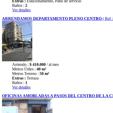
Extras :
Estacionamiento, Patio de servicio
Baños :
2
Ver detalles
ARRENDAMOS DEPARTAMENTO PLENO CENTRO
( Ref 
Arriendo :
$
410.000
/ al mes
Metros Útiles :
40 m²
Metros Terreno :
50 m²
Extras :
Terraza
Baños :
1
Ver detalles
OFICINAS AMOBLADAS A PASOS DEL CENTRO DE LA 