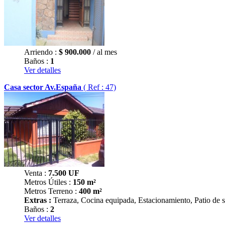
Arriendo :
$
900.000
/ al mes
Baños :
1
Ver detalles
Casa sector Av.España
( Ref : 47)
Venta :
7.500
UF
Metros Útiles :
150 m²
Metros Terreno :
400 m²
Extras :
Terraza, Cocina equipada, Estacionamiento, Patio de s
Baños :
2
Ver detalles