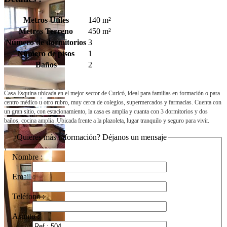
Metros Útiles
140 m²
Metros Terreno
450 m²
Número de dormitorios
3
Número de pisos
1
Baños
2
Tweet
Casa Esquina ubicada en el mejor sector de Curicó, ideal para familias en formación o para
centro médico u otro rubro, muy cerca de colegios, supermercados y farmacias. Cuenta con
un gran sitio, con estacionamiento, la casa es amplia y cuanta con 3 dormitorios y dos
baños, cocina amplia .Ubicada frente a la plazoleta, lugar tranquilo y seguro para vivir.
¿Quieres más información? Déjanos un mensaje
Nombre :
Email :
Teléfono :
Asunto :