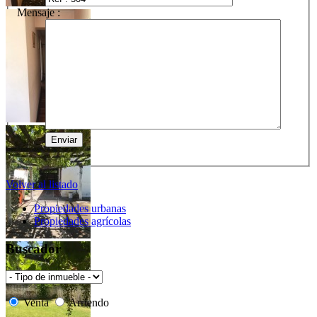
Mensaje :
Volver al listado
Propiedades urbanas
Propiedades agrícolas
Buscador
Venta
Arriendo