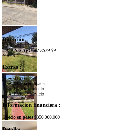
Dirección :
CASA SECTRO AV ESPAÑA
Curicó
Extras :
Terraza
Cocina equipada
Estacionamiento
Patio de servicio
Información financiera :
Precio en pesos
$350.000.000
Detalles :