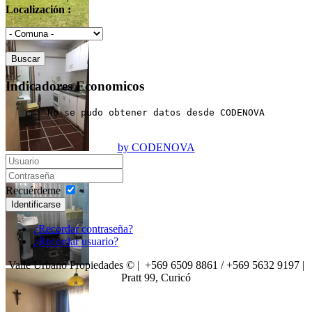
Localización :
Indicadores Economicos
No se pudo obtener datos desde CODENOVA
by CODENOVA
Recuérdeme
Identificarse
¿Recordar contraseña?
¿Recordar usuario?
Valle Urbano Propiedades © | +569 6509 8861 / +569 5632 9197 |
Pratt 99, Curicó