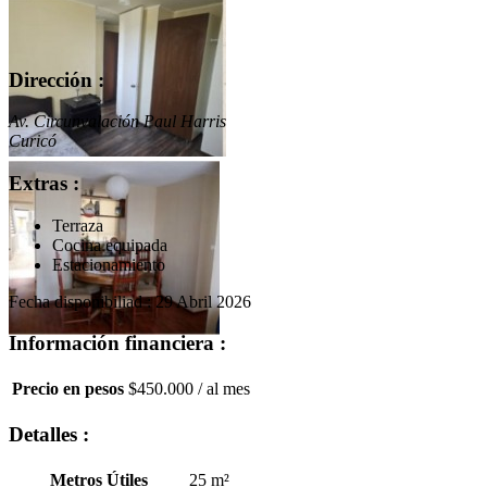
Dirección :
Av. Circunvalación Paul Harris
Curicó
Extras :
Terraza
Cocina equipada
Estacionamiento
Fecha disponibiliad : 29 Abril 2026
Información financiera :
Precio en pesos
$450.000
/ al mes
Detalles :
Metros Útiles
25 m²