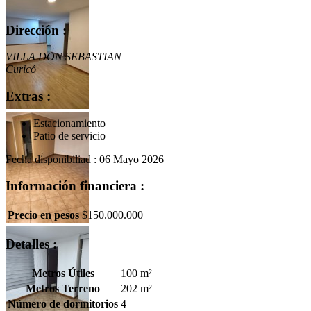
Dirección :
VILLA DON SEBASTIAN
Curicó
Extras :
Estacionamiento
Patio de servicio
Fecha disponibiliad : 06 Mayo 2026
Información financiera :
Precio en pesos
$150.000.000
Detalles :
Metros Útiles
100 m²
Metros Terreno
202 m²
Número de dormitorios
4