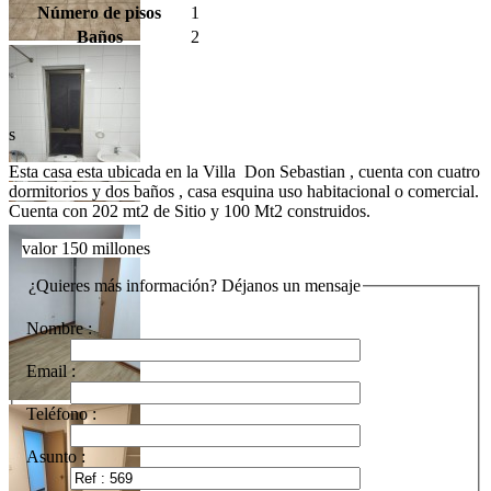
Número de pisos
1
Baños
2
Tweet
s
Esta casa esta ubicada en la Villa Don Sebastian , cuenta con cuatro
dormitorios y dos baños , casa esquina uso habitacional o comercial.
Cuenta con 202 mt2 de Sitio y 100 Mt2 construidos.
valor 150 millones
¿Quieres más información? Déjanos un mensaje
Nombre :
Email :
Teléfono :
Asunto :