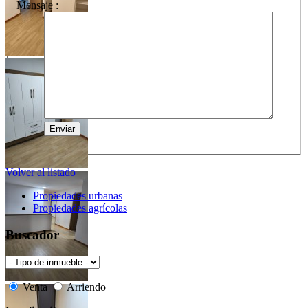
Mensaje :
Volver al listado
Propiedades urbanas
Propiedades agrícolas
Buscador
Venta
Arriendo