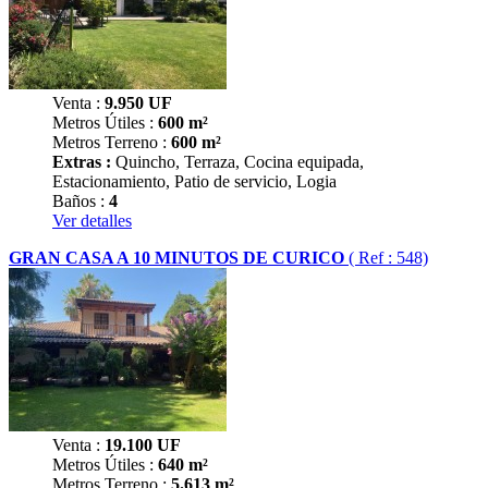
Venta :
9.950
UF
Metros Útiles :
600 m²
Metros Terreno :
600 m²
Extras :
Quincho, Terraza, Cocina equipada,
Estacionamiento, Patio de servicio, Logia
Baños :
4
Ver detalles
GRAN CASA A 10 MINUTOS DE CURICO
( Ref : 548)
Venta :
19.100
UF
Metros Útiles :
640 m²
Metros Terreno :
5.613 m²