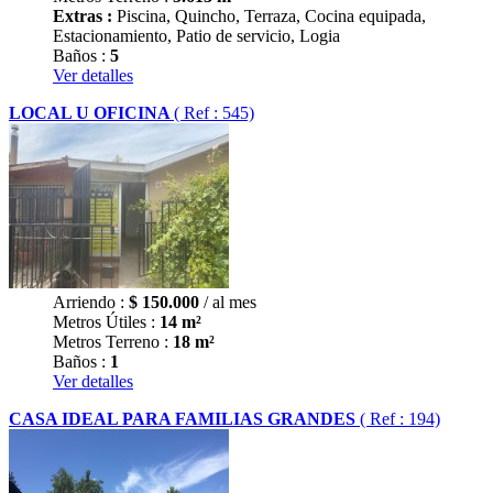
Extras :
Piscina, Quincho, Terraza, Cocina equipada,
Estacionamiento, Patio de servicio, Logia
Baños :
5
Ver detalles
LOCAL U OFICINA
( Ref : 545)
Arriendo :
$
150.000
/ al mes
Metros Útiles :
14 m²
Metros Terreno :
18 m²
Baños :
1
Ver detalles
CASA IDEAL PARA FAMILIAS GRANDES
( Ref : 194)