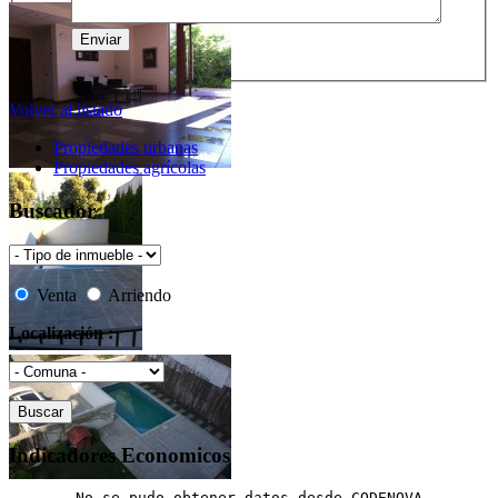
Volver al listado
Propiedades urbanas
Propiedades agrícolas
Buscador
Venta
Arriendo
Localización :
Indicadores Economicos
No se pudo obtener datos desde CODENOVA