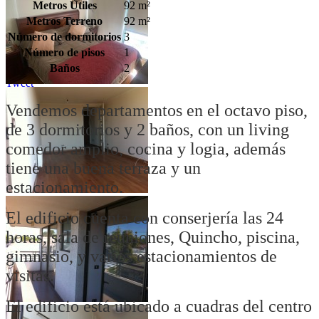
Metros Útiles
92 m²
Metros Terreno
92 m²
Número de dormitorios
3
Número de pisos
1
Baños
2
Tweet
Vendemos departamentos en el octavo piso,
de 3 dormitorios y 2 baños, con un living
comedor amplio, cocina y logia, además
tiene una buena terraza y un
estacionamiento.
El edificio cuenta con conserjería las 24
horas, sala de reuniones, Quincho, piscina,
gimnasio, y varios estacionamientos de
visitas.
El edificio está ubicado a cuadras del centro