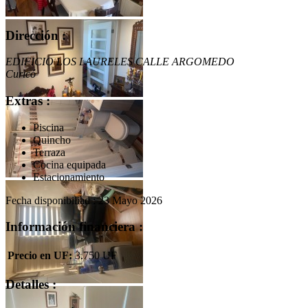
Dirección :
EDIFICIO LOS LAURELES CALLE ARGOMEDO
Curicó
Extras :
Piscina
Quincho
Terraza
Cocina equipada
Estacionamiento
Fecha disponibiliad : 23 Mayo 2026
Información financiera :
Precio en UF:
3.750 UF
Detalles :