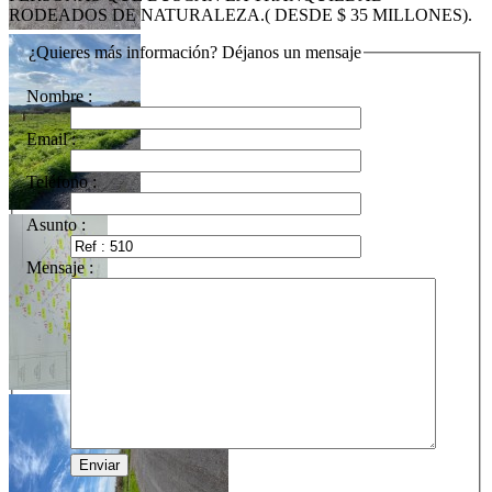
RODEADOS DE NATURALEZA.( DESDE $ 35 MILLONES).
¿Quieres más información? Déjanos un mensaje
Nombre :
Email :
Teléfono :
Asunto :
Mensaje :