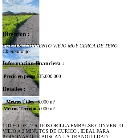
Dirección :
EMBALSE CONVENTO VIEJO MUY CERCA DE TENO
Chimbarongo
Información financiera :
Precio en pesos
$35.000.000
Detalles :
Metros Útiles
5.000 m²
Metros Terreno
5.000 m²
Tweet
LOTEO DE 27 SITIOS ORILLA EMBALSE CONVENTO
VIEJO A 2 MINUTOS DE CURICO , IDEAL PARA
PERSONAS QUE BUSCAN LA TRANQUILDAD