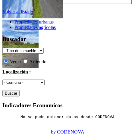
Volver al listado
Propiedades urbanas
Propiedades agrícolas
Buscador
Venta
Arriendo
Localización :
Indicadores Economicos
No se pudo obtener datos desde CODENOVA
by CODENOVA