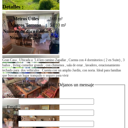
Detalles :
Metros Útiles
169 m²
Metros Terreno
5.010 m²
Número de dormitorios
4
Número de pisos
1
Baños
3
Tweet
Gran Casa , Ubicada a 5.4 km camino Zapallar , Cuenta con 4 dormitorios ( 2 en Suite) , 3
baños , living comedor grande , con chimenea , sala de estar , lavadero, estacionamiento
techado para dos vehículos . Cuenta con un amplio Jardín, con noria. Ideal para familias
que buscan un lugar tranquilo y seguro para vivir
¿Quieres más información? Déjanos un mensaje
Nombre :
Email :
Teléfono :