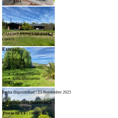
Dirección :
CAMINO ZAPALLAR KM 5.4
Curicó
Extras :
Piscina
Quincho
Terraza
Cocina equipada
Estacionamiento
Logia
Fecha disponibiliad : 23 Noviembre 2025
Información financiera :
Precio en UF:
10.600 UF