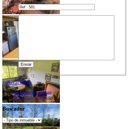
Asunto :
Mensaje :
Volver al listado
Propiedades urbanas
Propiedades agrícolas
Buscador