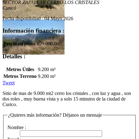
SECTOR ZAPALLAR CERRO LOS CRISTALES
Curicó
Fecha disponibiliad : 04 Mayo 2026
Información financiera :
Precio en pesos
$99.000.000
Detalles :
Metros Útiles
9.200 m²
Metros Terreno
9.200 m²
Tweet
Sitio de mas de 9.000 mt2 cerro los cristales , con luz y agua , son
dos roles , muy buena vista y a solo 15 minutos de la ciudad de
Curico.
¿Quieres más información? Déjanos un mensaje
Nombre :