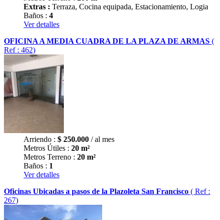
Extras :
Terraza, Cocina equipada, Estacionamiento, Logia
Baños :
4
Ver detalles
OFICINA A MEDIA CUADRA DE LA PLAZA DE ARMAS
(
Ref : 462)
Arriendo :
$
250.000
/ al mes
Metros Útiles :
20 m²
Metros Terreno :
20 m²
Baños :
1
Ver detalles
Oficinas Ubicadas a pasos de la Plazoleta San Francisco
( Ref :
267)