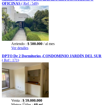
OFICINAS
( Ref : 549)
Arriendo :
$
500.000
/ al mes
Ver detalles
DPTO De 2 Dormitorios ,CONDOMINIO JARDÍN DEL SUR
( Ref : 171)
Venta :
$
59.000.000
Metros Útiles :
60 m²