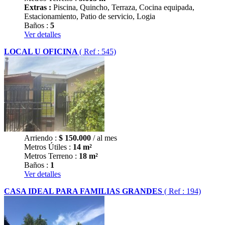
Extras :
Piscina, Quincho, Terraza, Cocina equipada,
Estacionamiento, Patio de servicio, Logia
Baños :
5
Ver detalles
LOCAL U OFICINA
( Ref : 545)
Arriendo :
$
150.000
/ al mes
Metros Útiles :
14 m²
Metros Terreno :
18 m²
Baños :
1
Ver detalles
CASA IDEAL PARA FAMILIAS GRANDES
( Ref : 194)