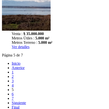
Venta :
$
35.000.000
Metros Útiles :
5.000 m²
Metros Terreno :
5.000 m²
Ver detalles
Página 5 de 7
Inicio
Anterior
1
2
3
4
5
6
7
Siguiente
Final