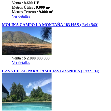
Venta :
8.600
UF
Metros Útiles :
9.000 m²
Metros Terreno :
9.000 m²
Ver detalles
MOLINA CAMPO LA MONTAÑA 183 HAS
( Ref : 540)
Venta :
$
2.000.000.000
Ver detalles
CASA IDEAL PARA FAMILIAS GRANDES
( Ref : 194)