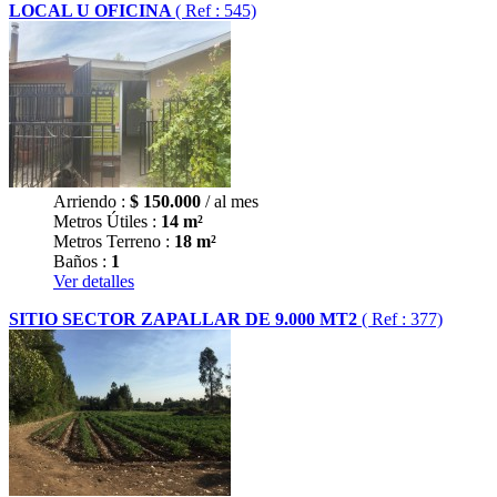
LOCAL U OFICINA
( Ref : 545)
Arriendo :
$
150.000
/ al mes
Metros Útiles :
14 m²
Metros Terreno :
18 m²
Baños :
1
Ver detalles
SITIO SECTOR ZAPALLAR DE 9.000 MT2
( Ref : 377)