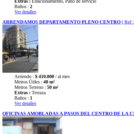
Extras :
Estacionamiento, Patio de servicio
Baños :
2
Ver detalles
ARRENDAMOS DEPARTAMENTO PLENO CENTRO
( Ref 
Arriendo :
$
410.000
/ al mes
Metros Útiles :
40 m²
Metros Terreno :
50 m²
Extras :
Terraza
Baños :
1
Ver detalles
OFICINAS AMOBLADAS A PASOS DEL CENTRO DE LA 