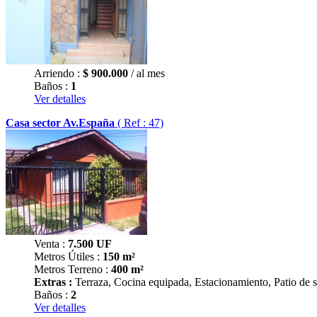
Arriendo :
$
900.000
/ al mes
Baños :
1
Ver detalles
Casa sector Av.España
( Ref : 47)
Venta :
7.500
UF
Metros Útiles :
150 m²
Metros Terreno :
400 m²
Extras :
Terraza, Cocina equipada, Estacionamiento, Patio de s
Baños :
2
Ver detalles