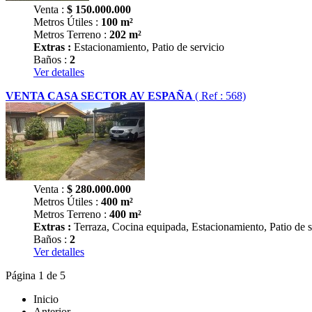
Venta :
$
150.000.000
Metros Útiles :
100 m²
Metros Terreno :
202 m²
Extras :
Estacionamiento, Patio de servicio
Baños :
2
Ver detalles
VENTA CASA SECTOR AV ESPAÑA
( Ref : 568)
Venta :
$
280.000.000
Metros Útiles :
400 m²
Metros Terreno :
400 m²
Extras :
Terraza, Cocina equipada, Estacionamiento, Patio de s
Baños :
2
Ver detalles
Página 1 de 5
Inicio
Anterior